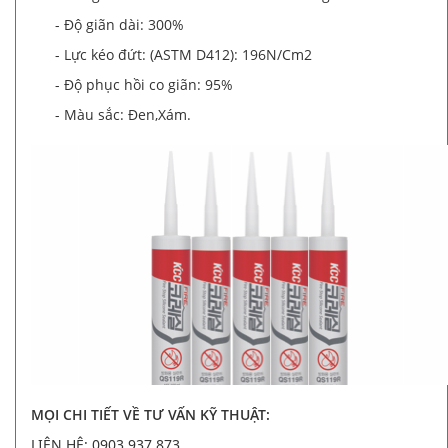
- Độ giãn dài: 300%
- Lực kéo đứt: (ASTM D412): 196N/Cm2
- Độ phục hồi co giãn: 95%
- Màu sắc: Đen,Xám.
MỌI CHI TIẾT VỀ TƯ VẤN KỸ THUẬT:
LIÊN HỆ: 0903 937 873