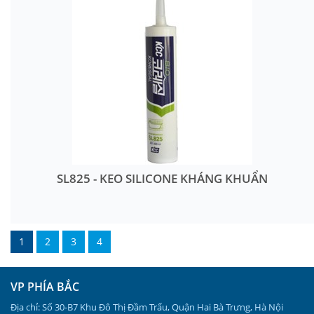
SL825 - KEO SILICONE KHÁNG KHUẨN
1
2
3
4
VP PHÍA BẮC
Địa chỉ: Số 30-B7 Khu Đô Thị Đầm Trấu, Quận Hai Bà Trưng, Hà Nội