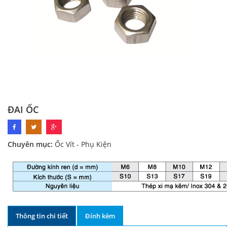
ĐAI ỐC
Chuyên mục:
Ốc Vít - Phụ Kiện
Thông tin chi tiết
Đính kèm