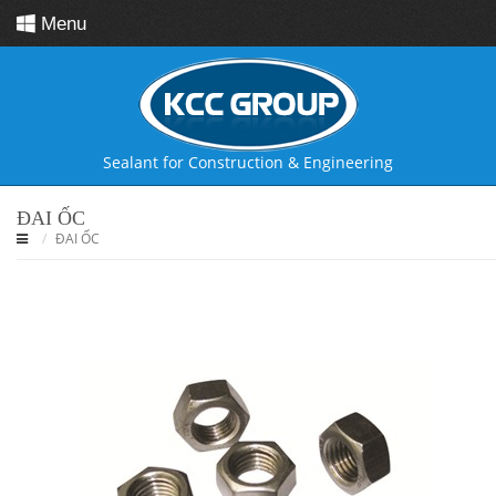
Menu
Sealant for
Construction & Engineering
ĐAI ỐC
ĐAI ỐC