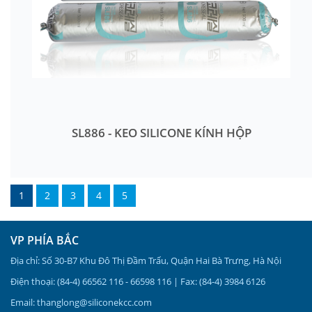
SL886 - KEO SILICONE KÍNH HỘP
1
2
3
4
5
VP PHÍA BẮC
Địa chỉ: Số 30-B7 Khu Đô Thị Đầm Trấu, Quận Hai Bà Trưng, Hà Nội
Điện thoại: (84-4) 66562 116 - 66598 116 | Fax: (84-4) 3984 6126
Email: thanglong@siliconekcc.com